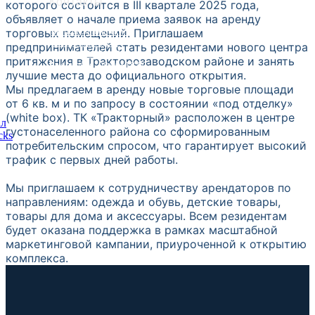
Контакты
которого состоится в III квартале 2025 года,
объявляет о начале приема заявок на аренду
торговых помещений. Приглашаем
arenda@traktorniy.ru
info@traktorniy.ru
предпринимателей стать резидентами нового центра
8 (961) 060-99-89
притяжения в Тракторозаводском районе и занять
Ежедневно, 08:00−18:00
лучшие места до официального открытия.
Мы предлагаем в аренду новые торговые площади
от 6 кв. м и по запросу в состоянии «под отделку»
(white box). ТК «Тракторный» расположен в центре
густонаселенного района со сформированным
потребительским спросом, что гарантирует высокий
Нажимая кнопку «Отправить заявку», вы
соглашаетесь на
трафик с первых дней работы.
обработку персональных данных
и принимаете
правила
пользования сайтом
Отправить заявку
Мы приглашаем к сотрудничеству арендаторов по
направлениям: одежда и обувь, детские товары,
товары для дома и аксессуары. Всем резидентам
будет оказана поддержка в рамках масштабной
маркетинговой кампании, приуроченной к открытию
комплекса.