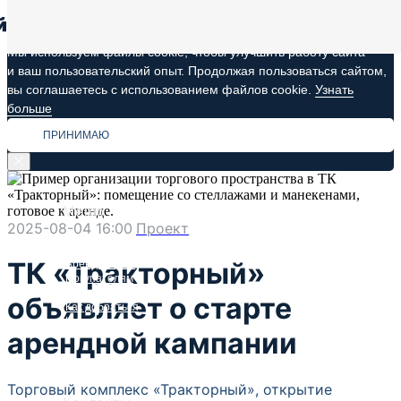
Мы используем файлы cookie, чтобы улучшить работу сайта
и ваш пользовательский опыт. Продолжая пользоваться сайтом,
вы соглашаетесь с использованием файлов cookie.
Узнать
больше
ПРИНИМАЮ
Меню
2025-08-04 16:00
Проект
О комплексе
ТК «Тракторный»
Арендаторам
Покупателям
Новости и Акции
объявляет о старте
Как добраться
Контакты
арендной кампании
Торговый комплекс «Тракторный», открытие