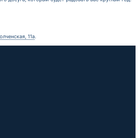
олченская, 11а
.