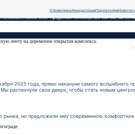
О Комплексе
Арендаторам
Покупателям
Новости 
 пользовательский опыт. Продолжая пользоваться сайтом, вы согл
М
О 
Ар
По
Но
Ка
абря 2025 года, прямо накануне самого волшебного п
Ко
Мы распахнули свои двери, чтобы стать новым центро
 рынка, но предложили ему современное, комфортное 