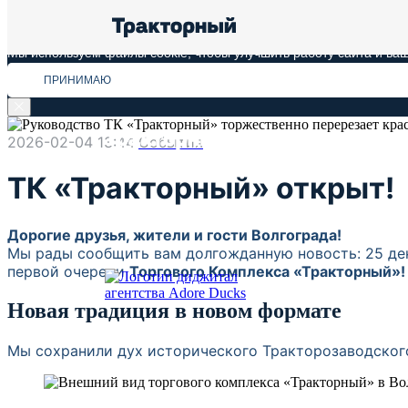
Мы используем файлы cookie, чтобы улучшить работу сайта и ваш
ПРИНИМАЮ
2026-02-04 13:44
События
ТК «Тракторный» открыт!
Дорогие друзья, жители и гости Волгограда!
Мы рады сообщить вам долгожданную новость: 25 дек
первой очереди
Торгового Комплекса «Тракторный»!
Новая традиция в новом формате
Мы сохранили дух исторического Тракторозаводского