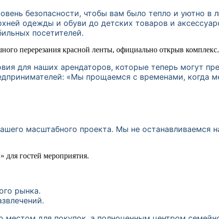
вень безопасности, чтобы вам было тепло и уютно в л
нопку «Отправить заявку», вы
соглашаетесь на
обработку персональных данных
ерхней одежды и обуви до детских товаров и аксессуар
аете
правила пользования сайтом
бильных посетителей.
Отправить заявку
овия для наших арендаторов, которые теперь могут пр
редпринимателей: «Мы прощаемся с временами, когда м
ашего масштабного проекта. Мы не останавливаемся н
ого рынка.
азвлечений.
 местом для покупок, а полноценным центром семейног